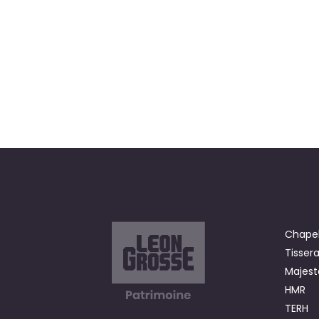
Chapel
Tisser
Majest
HMR
TERH