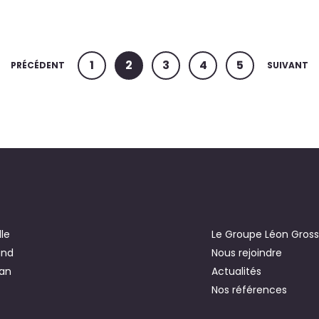
1
2
3
4
5
PRÉCÉDENT
SUIVANT
le
Le Groupe Léon Gros
and
Nous rejoindre
an
Actualités
Nos références