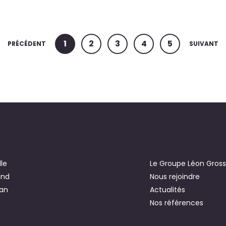
1
2
3
4
5
PRÉCÉDENT
SUIVANT
le
Le Groupe Léon Gros
and
Nous rejoindre
an
Actualités
Nos références