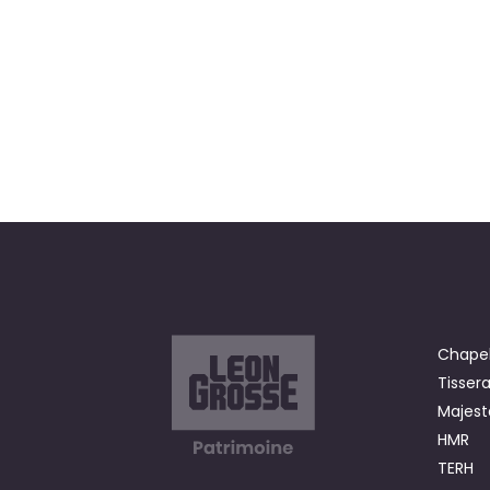
Chapel
Tisser
Majest
HMR
TERH