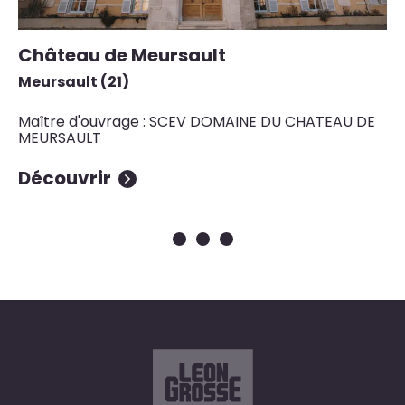
Château de Meursault
O
Meursault (21)
Av
Maître d'ouvrage : SCEV DOMAINE DU CHATEAU DE
Ma
MEURSAULT
du
Découvrir
D