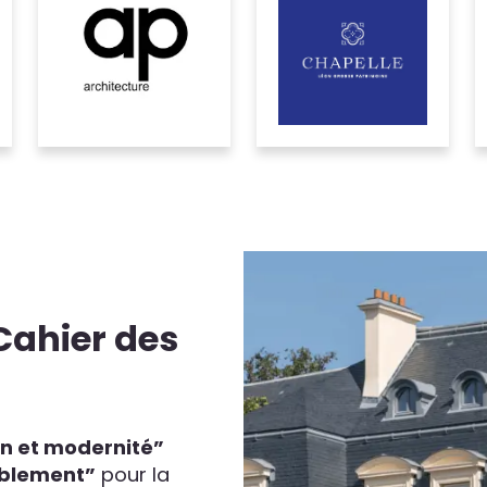
 Cahier des
on et modernité”
mblement”
pour la