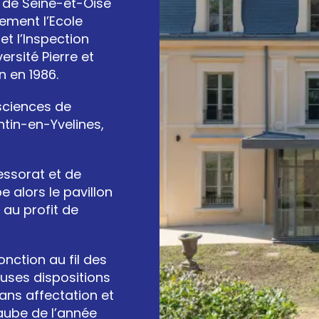
 de Seine-et-Oise
vement l’Ecole
et l’Inspection
rsité Pierre et
n en 1986.
s sciences de
entin-en-Yvelines,
essorat et de
e alors le pavillon
 au profit de
onction au fil des
euses dispositions
sans affectation et
aube de l’année