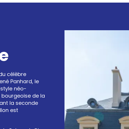
re
du célèbre
ené Panhard, le
 style néo-
e bourgeoise de la
dant la seconde
llon est