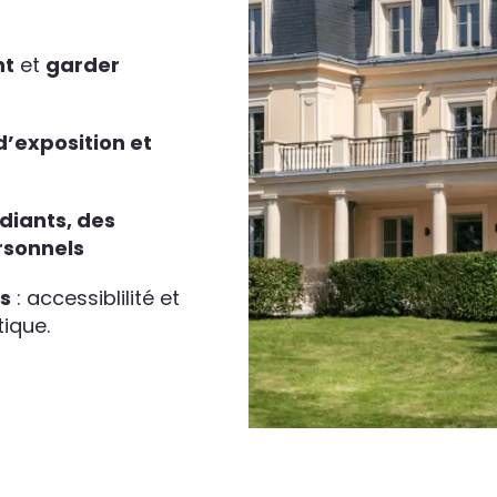
nt
et
garder
d’exposition et
diants, des
rsonnels
es
: accessiblilité et
ique.